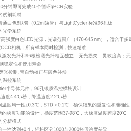
0分钟即可完成40个循环qPCR实验
的试剂耗材
白色8联管（0.2ml矮管）与LightCycler 标准96孔板
的光学系统
高强度白色LED光源，光谱范围广（470-645 nm），适合于
CCD相机，所有样本同时检测，快速精准
根激发光纤和96根检测光纤相互独立，无光损失，灵敏度高；
测稳定性和使用寿命
荧光检测, 带自动校正与颜色补偿
的温控系统
ltier半导体元件，96孔银质温控模块设计
度4.4℃/秒，降温速度2.2℃/秒
间温度均一性±0.3℃，STD＜0.1℃，确保结果的重复性和准确性
新的梯度功能的设计，梯度范围37-98℃，大梯度温度跨度20℃
的分析模式
均一性达到±0.4，轻松区分1000与2000拷贝浓度差异