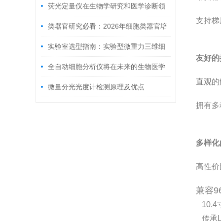
荧光定量仪在生物学研究和医学诊断领
支持梯
域中具有广泛应用前景
类器官研究必看：2026年细胞类器官培
养系统生产商实力与产品对比，科誉兴业
实验室选型指南：实验型微重力三维细
友好的
凭高性价比获广泛认可
胞培养系统怎么选
全自动细胞分析仪将在未来的生物医学
直观的
领域发挥更加重要的作用
微量分光光度计检测原理及优点
拥有多
多样化
高性价
兼容9
10.
传承Li