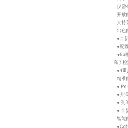
仅需4
开放
支持普通
出色
●全新
●配置
●96
高了检
●4重
精准
● Pe
●升温速
● 孔
● 全
智能
●Cq