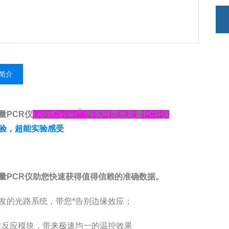
简介
®
量PCR仪
LightCycler
96实时荧光定量PCR仪
验，超能实验感受
量PCR仪
助您快速获得值得信赖的准确数据。
发的光路系统，带您*告别边缘效应；
质反应模块，带来极速均一的温控效果