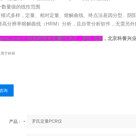
个数量级的线性范围
模式多样，定量、相对定量、熔解曲线、终点法基因分型、阴阳判
持高分辨率熔解曲线（HRM）分析，且自带分析软件，无需另外
ightCycler® 96实时荧光定量PCR仪，罗氏 北京
，北京科誉兴业
仅用于科研
咨询
产品：