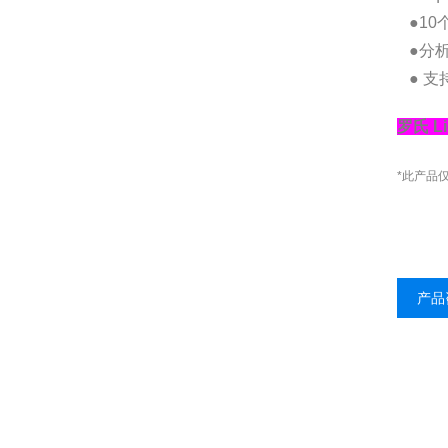
●10
●分析
● 支
罗氏 L
*此产品
产品