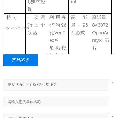
l,独立控
l
ml
制
特点
一次运
利用完
高通
高通量;
行三个
整的96
量，96
8×3072
*此产品仅用于科研
实验
孔VeriFl
孔形式
OpenAr
ex™
ray®芯
加热模
片
块进行
产品咨询
全面优
化
大模块
6.0℃/秒
6.0℃/秒
2.0℃/秒
2.0℃/秒
变温速
率
大样本
4.4℃/秒
4.4℃/秒
1.6℃/秒
1.6℃/秒
变温速
率