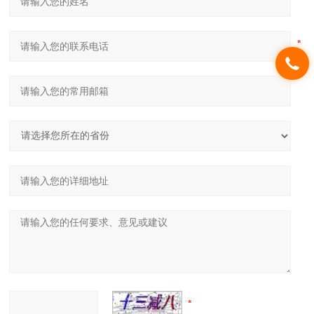
温度准确度
±0.25℃（35～99.
9℃）
温度范围
0～100.0℃
温度*性
< 0.5℃（达到95℃后20
秒）
尺寸
27*33*57cm
重量
18.75Kg
PCR体
10～80
10～80
10～10
33nl
积范围
μl
μl
0μl
仪器存储
USB和机载
显示界面
8.4英寸彩色TFT LCD
电源
100～240V 50/60HZ
大功率950W
货号：
448407
448407
448407
448407