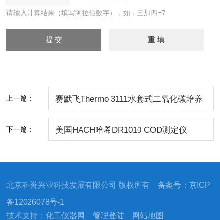
全套系
3
5
6
8
请输入计算结果（填写阿拉伯数字），如：三加四=7
统（底
座和加
热模
块）
货号：
448363
448463
448407
448407
加热模
8
7
1
4
上一篇：
赛默飞Thermo 3111水套式二氧化碳培养
块
箱
下一篇：
美国HACH哈希DR1010 COD测定仪
北京科誉兴业科技发展有限公司 版权所有
备案号：京ICP
备12026078号-1
技术支持：
化工仪器网
管理登陆
网站地图