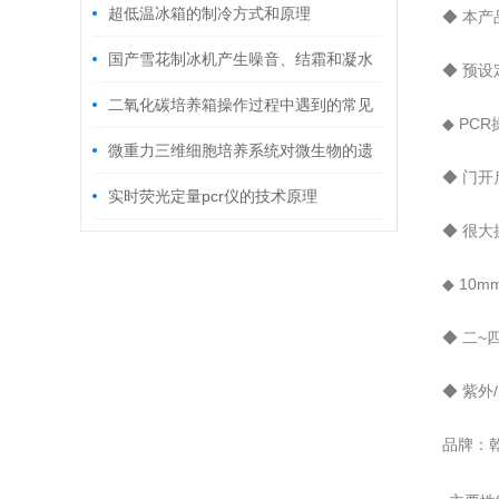
超低温冰箱的制冷方式和原理
◆ 本
国产雪花制冰机产生噪音、结霜和凝水
◆ 预设
的原因
二氧化碳培养箱操作过程中遇到的常见
◆ PC
问题问答
微重力三维细胞培养系统对微生物的遗
◆ 门
传变异、致病性和抗性实验有哪些影响
实时荧光定量pcr仪的技术原理
◆ 很
◆ 10
◆ 二
◆ 紫
品牌：乾