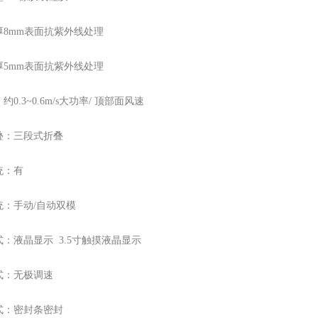
厚8mm表面抗紫外线处理
厚5mm表面抗紫外线处理
0.3~0.6m/s大功率/ 顶部面风速
叠：三段式折叠
统：有
统：手动/自动双模
：液晶显示 3.5寸触摸液晶显示
式：无极调速
式：密封条密封