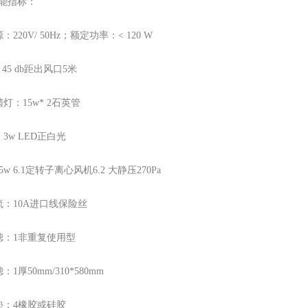
能指标：
220V/ 50Hz；额定功率：< 120 W
45 db距出风口5米
灯：15w* 2石英管
3w LED正白光
w 6.1定转子离心风机6.2 大静压270Pa
：10A进口线保险丝
滤：1非重复使用型
1厚50mm/310*580mm
垫：4橡胶或硅胶