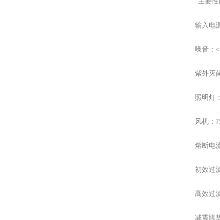
主要性
输入电源：
噪音：< 
紫外灭菌
照明灯：
风机：75
熔断电流
初效过
高效过滤：
减震脚