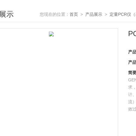
展示
您现在的位置：
首页
>
产品展示
>
定量PCR仪
P
产
产
简
GE
求
计
流
效