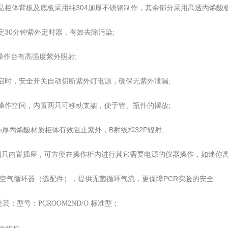
产品柜体背板及底板采用纯304加厚不锈钢制作，其余部分采用高透丙烯酸
定30分钟紫外定时器，有效去除污染;
R操作台有高强度紫外照射;
开启时，安全开关自动切断紫外灯电源，确保无紫外泄漏;
大操作空间，内置两只可移动支架，便于管、瓶件的摆放;
mm厚丙烯酸材质柜体有效阻止紫外，B射线和32P辐射;
~四只内置插座，可方便在操作柜内进行其它需要电源的仪器操作，如迷你离
外/空气循环器（选配件），提供无菌循环气流，更保障PCR实验的安全;
芸；型号：PCROOM2ND/O 标准型；