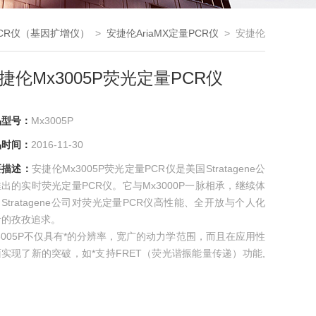
CR仪（基因扩增仪）
>
安捷伦AriaMX定量PCR仪
> 安捷伦
Mx3005P荧光定量PCR仪
捷伦Mx3005P荧光定量PCR仪
品型号：
Mx3005P
品时间：
2016-11-30
要描述：
安捷伦Mx3005P荧光定量PCR仪是美国Stratagene公
出的实时荧光定量PCR仪。它与Mx3000P一脉相承，继续体
Stratagene公司对荧光定量PCR仪高性能、全开放与个人化
计的孜孜追求。
3005P不仅具有*的分辨率，宽广的动力学范围，而且在应用性
实现了新的突破，如*支持FRET（荧光谐振能量传递）功能,
使用荧光杂交探针。