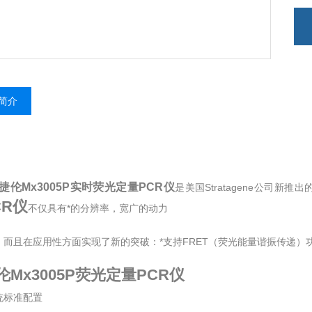
简介
捷伦Mx3005P实时荧光定量PCR仪
是美国Stratagene公司新推
CR仪
不仅具有*的分辨率，宽广的动力
，而且在应用性方面实现了新的突破：*支持FRET（荧光能量谐振传递）功
伦Mx3005P荧光定量PCR仪
统标准配置