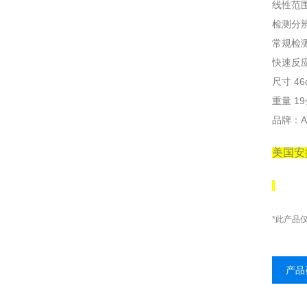
线性范围
检测分辨
常规检测速
快速反应 
尺寸 46
重量 1
品牌：Agi
美国安
*此产品
产品