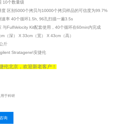
 10个数量级
度 区别5000个拷贝与10000个拷贝样品的可信度为99.7%
率 40个循环1.5h, 96孔扫描一遍3.5s
与FullVelocity Kit配套使用，40个循环在60min内完成
cm（深） X 33cm（宽） X 43cm（高）
9公斤
lent Stratagene\安捷伦
捷伦北京，欢迎新老客户！
仅用于科研
咨询