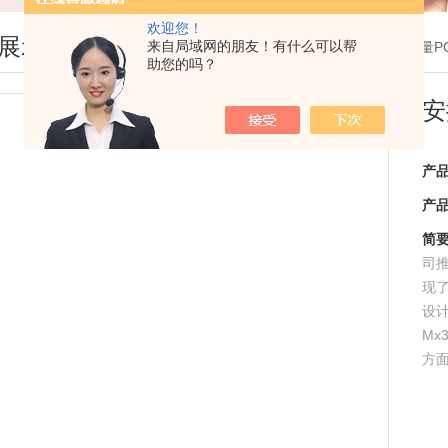
欢迎您！
展示
来自局域网的朋友！有什么可以帮
您现在的位置：
首页
>
产品展示
>
定量P
助您的吗？
安
产
产
简
司推
现了
设
Mx
方面
能