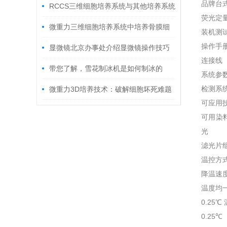
品牌台
2大误区
RCCS三维细胞培养系统与其他培养系统
荧光定
的区别
微重力三维细胞培养系统中培养骨膜细
装机测
操作手
胞有哪些注意事项
显微镜北京办事处介绍显微镜操作技巧
连接线
带您了解，雪花制冰机是如何制冰的
系统参数
呢？
检测系统
微重力3D培养技术：破解细胞坏死难题
可应用技术方
的行业新方向
可用染料 F
光
滤光片组标
温控方式 
降温速度 
温度均一
0.25℃
0.25℃