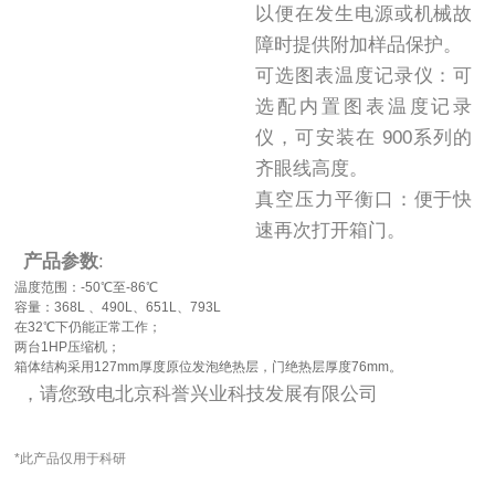
以便在发生电源或机械故
障时提供附加样品保护。
可选图表温度记录仪：可
选配内置图表温度记录
仪，可安装在 900系列的
齐眼线高度。
真空压力平衡口：便于快
速再次打开箱门。
产品参数
:
温度范围：-50℃至-86℃
容量：368L 、490L、651L、793L
在32℃下仍能正常工作；
两台1HP压缩机；
箱体结构采用127mm厚度原位发泡绝热层，门绝热层厚度76mm。
，请您致电北京科誉兴业科技发展有限公司
*此产品仅用于科研