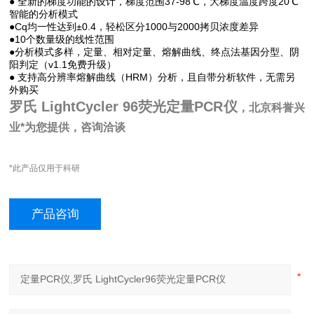
● 全新的梯度功能的设计，梯度范围37-98℃，大梯度温度跨度20℃
智能的分析模式
●Cq均一性达到±0.4，轻松区分1000与2000拷贝浓度差异
●10个数量级的线性范围
●分析模式多样，定量、相对定量、熔解曲线、终点法基因分型、阴
阳判定（v1.1免费升级）
● 支持高分辨率熔解曲线（HRM）分析，且自带分析软件，无需另
外购买
罗氏 LightCycler 96荧光定量PCR仪
，北京科誉兴
业*为您提供，咨询洽谈
*此产品仅用于科研
产品咨询