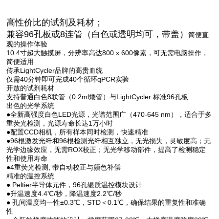
高性价比的试剂及耗材；
兼容96孔板或8连管（白色或透明均可，带盖）
简便直
观的操作体验
10.4寸超大触摸屏，分辨率高达800 x 600像素，可无需电脑操作，
简便适用
传承LightCycler品牌的高贵血统
仅需40分钟即可完成40个循环qPCR实验
开放的试剂耗材
支持普通白色8联管（0.2ml矮管）与LightCycler 标准96孔板
出色的光学系统
●全新高强度白色LED光源，光谱范围广（470-645 nm），适合于多
重荧光检测，光源寿命长达1万小时
●配置CCD相机，所有样本同时检测，快速精准
●96根激发光纤和96根检测光纤相互独立，无光损失，灵敏度高；无
光学边缘效应，无需ROX校正；无光学移动部件，提高了检测稳定
性和使用寿命
●4重荧光检测, 带自动校正与颜色补偿
精准的温控系统
● Peltier半导体元件，96孔银质温控模块设计
●升温速度4.4℃/秒，降温速度2.2℃/秒
● 孔间温度均一性±0.3℃，STD＜0.1℃，确保结果的重复性和准确
性