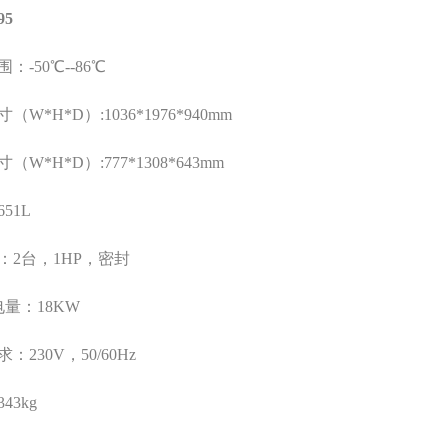
95
围：
-50
℃
--86
℃
寸（
W*H*D
）
:1036*1976*940mm
寸（
W*H*D
）
:777*1308*643mm
651L
：
2
台，
1HP
，密封
电量：
18KW
求：
230V
，
50/60Hz
343kg