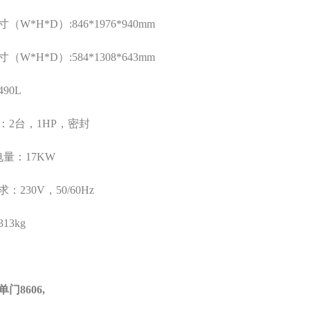
寸（
W*H*D
）
:846*1976*940mm
寸（
W*H*D
）
:584*1308*643mm
490L
：
2
台，
1HP
，密封
电量：
17KW
求：
230V
，
50/60Hz
313kg
单门
8606,