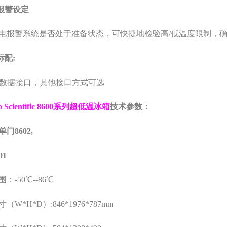
报警设定
电报警系统是否处于准备状态，可快捷地检验高
/
低温度限制，
标配:
数据接口，其他接口方式可选
Scientific 8600
系列超低温冰箱
技术参数：
单门
8602,
91
围：
-50
℃
--86
℃
寸（
W*H*D
）
:846*1976*787mm