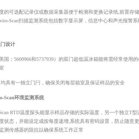
度的可选配记录仪或数据采集器便于检测和更换记录纸,前置存
viro-Scan
扫描监测系统包括数字显示屏，信息中心和声光报警系
双门设计
美国：
5600966
和
5737939
）的双门超低温冰箱能将需经常使用的
室
门均具有一独立门闩，确保关闭每层箱室及保证样品的安全
ro-Scan
环境监测系统
-Scan RTD
温度探头能显示样品存储的实际温度，另一个独立
T
型
度状态，并能设定成按每度递增,系统具有密码设置，防止随意更
监测传感器的阻抗以确保系统工作正常