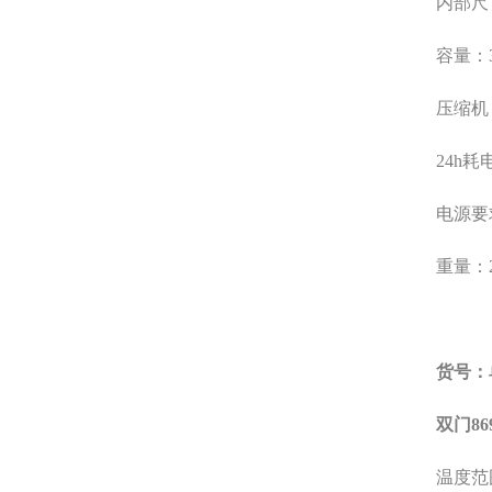
内部尺
容量：
压缩机
24h
耗
电源要
重量：
货号：
双门
86
温度范