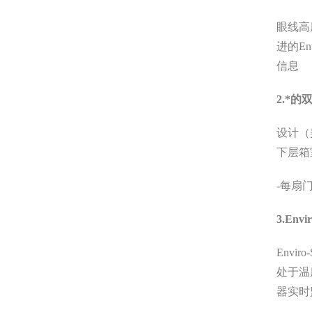
眼线高
进的
En
信息
2.
*的
设计（
下层箱
-
每扇
3.Envi
Enviro
处于温
器实时