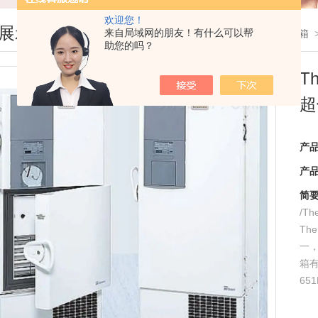
欢迎您！
展示
来自局域网的朋友！有什么可以帮
您现在的位置：
首页
>
产品展示
>
超低温冰箱
助您的吗？
T
超
产
产
简
/T
Th
一，
箱有
65