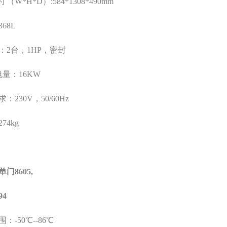
寸（
W*H*D
）
:584*1308*490mm
368L
：
2
台，
1HP
，密封
电量：
16KW
求：
230V
，
50/60Hz
274kg
单门
8605,
94
围：
-50
℃
--86
℃