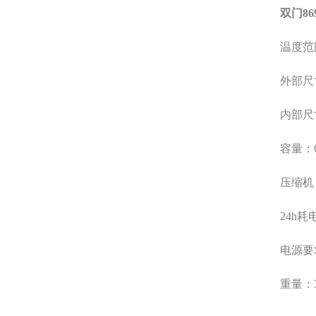
双门
86
温度范
外部尺
内部尺
容量：
压缩机
24h
耗
电源要
重量：