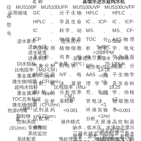
名
称
蒸馏水进水超纯水机
仪
MU5100P
MU5100UFP
MU5100UVP
MU5100UVFP
应用领域
GC
、
分子生物
HPLC
、
HPLC
、
器
HPLC
、
学及生命
IC
、
ICP-
IC
、
ICP-
型
IC
、
科学、动
MS
、
MS
、
CF-
号
ICP
、
物细胞及
TOC
分
AAS
物理
进水要求
进水压力
0-5bar
进水水温
5-45
℃
PCR
应用
植物细胞
析、有机
学、电化
进水硬度
<200PPM
及分析、
培养、组
物分析、
学及界面
进水水质
反渗透水，蒸馏水，纯净水，
DI
水指标
产水量
（25
℃
）
75-120L/h
气象分析
织培养、
CF-
研究、分
电导率
<50µs-cm
比电阻率（
M
Ω
-CM
）
13-16
精密仪器
IVF
、电
AAS
、毒
子生物学
重金属离子
（ppb
）
<0.1
微生物
/
细菌
（CFU/ml）
<1
分析、氨
泳、凝胶
理学研
及生命科
超纯水指标
比电阻率（
M
Ω
-
18.25
基酸分
分析培养
究、毛细
学、动植
重金属离子
（ppb
）
<0.1
CM
）
TOC
总有机碳
<50
<3
析、分析
基制备
管电泳、
物细胞培
微生物
/
细菌
（CFU/ml）
<1
（
ppb）
试剂及药
环保实验
养
热源
/
内毒
<0.001
<0.001
颗粒物（
>0.22µm）
<1/ml
品配制、
分析
素
控制系统
操作模式
大屏液晶控制器
安全性能
稀释
缺水，低水压，水满动态显示
（EU/ml）
（河北科瑞达），
系统监控
三路在线监测控制器，原水
报警，源水、
RO
水、超纯水
系统配置
预处理单元
精密活性炭
*1+
去
电动控制取水，内