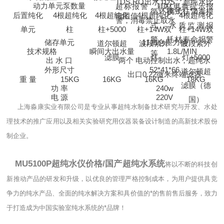
TDS,RO
出水
TDS
，超纯水比
动力单元泵数量
1
超标报警，耗材更换提示报
离子柱
*2
循环模式，消毒模
后置纯化
4
根超纯化
4
根超纯化
4
根超纯化
4
根超纯化
电阻值
警，消毒禁止取水
式，水质监测报
单元
柱
柱
+5000
柱
+14W
双
柱
+14W
双
警，耗材寿命报警
储存单元
11
加仑压力桶
道尔顿超
波段紫外
波段紫外
技术规格
瞬间大出水量
1.8L/MIN
等
滤膜
灯
灯
+5000
出
水
口
两个
电动控制出水，超纯水
外形尺寸
52*41*66
道尔顿超
出口
0.22
微米终端滤器
重
量
15KG
16KG
16KG
18KG
滤膜（德
功
率
240w
电
源
220V
国）
上海淼康实业有限公司是专业从事超纯水制备技术研究与开发、水处
理技术的推广应用以及相关实验研究用仪器装备设计制造的高新技术股份
制企业。
MU5100P超纯水仪价格/国产超纯水系统
将以不断的科技创
新推动产品的研发和升级，以优良的管理严格控制成本，为用户提供具竞
争力的纯水产品、全面的纯水解决方案和具价值的*的售前售后服务，致力
于打造成为中国实验室纯水系统的*品牌！