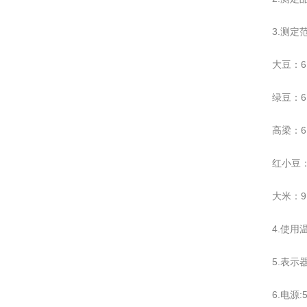
3.测定范
大豆：6.
绿豆：6.
高梁：6.
红小豆：6
大米：9.
4.使用
5.表示器
6.电源