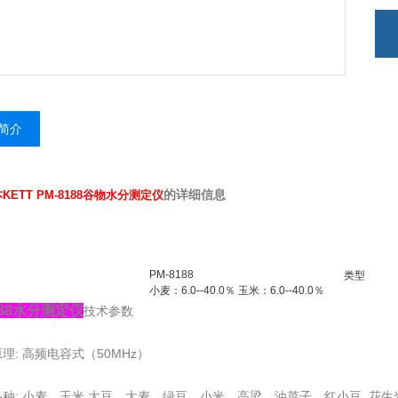
简介
的详细信息
KETT PM-8188谷物水分测定仪
PM-8188
类型
小麦：6.0--40.0％ 玉米：6.0--40.0％
188水分测定仪
技术参数
原理: 高频电容式（50MHz）
品种: 小麦，玉米,大豆，大麦，绿豆，小米，高梁，油菜子，红小豆, 花