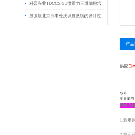
意事项有哪些
科誉兴业TDCCS-3D微重力三维细胞培
养系统与进口三维细胞培养系统存在的优
显微镜北京办事处浅谈显微镜的设计过
势
程
产品
供应
日本
型号
测量范围
PM-8
1.测定
2.测定