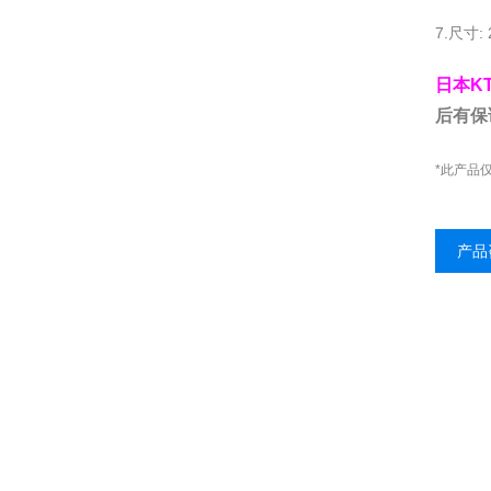
7.尺寸:
日本K
后有保
*此产品
产品