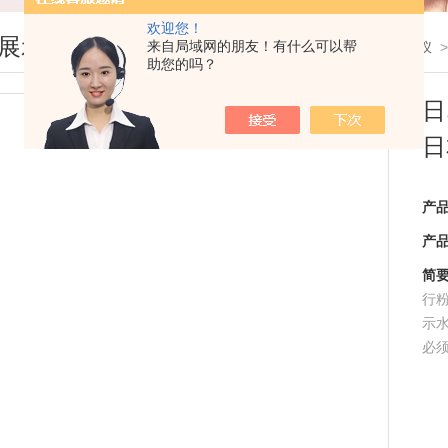
欢迎您！
展示
来自局域网的朋友！有什么可以帮
您现在的位置：
首页
>
产品展示
>
水分测定仪
助您的吗？
日
日
产
产
简
行
示
必