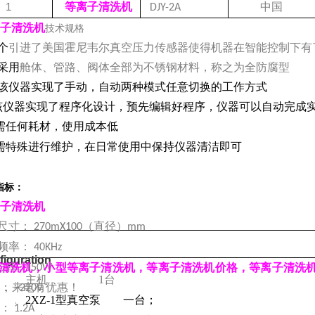
等离子清洗机
中国
1
DJY-2A
子清洗机
技术规格
个
引进了美国霍尼韦尔真空压力传感器使得机器在智能控制下有
采用
舱体、管路、阀体全部为不锈钢材料，称之为全防腐型
该仪器实现了手动，自动两种模式任意切换的工作方式
该仪器实现了程序化设计，预先编辑好程序，仪器可以自动完成
需任何耗材，使用成本低
需特殊进行维护，在日常使用中保持仪器清洁即可
指标：
子清洗机
尺寸：
（直径）
270mX100
mm
频率：
40KHz
figuration
功率
清洗机，小型等离子清洗机，等离子清洗机价格，等离子清洗
: 150W
主机
1
台
1.
 ，来电有优惠！
：
~220V
2XZ-1
型真空泵
一台；
2.
：
1.2A