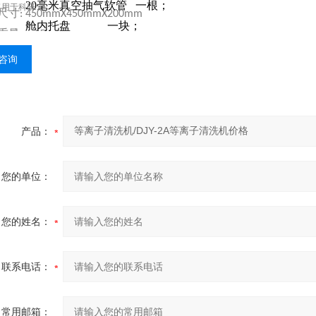
20
毫米真空抽气软管
一根；
3.
仅用于科研
尺寸
: 450mmX450mmX200mm
舱内托盘
一块；
4.
重量：
15Kg
主电源线
一根；
5.
泵配置：
型真空泵
2XZ—1
咨询
备件保险管
4
个；
6.
技术使用说明书
一本；
7.
合格证
一份；
8.
9.
产品：
保修单
一份；
您的单位：
您的姓名：
联系电话：
常用邮箱：