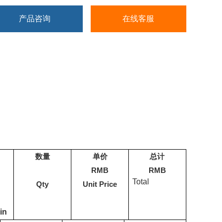
验
产品咨询
在线客服
需任何耗材，使用成本低
需特殊进行维护，在日常使用中保持仪器清洁即可
数量
单价
总计
RMB
RMB
Total
Qty
Unit Price
in