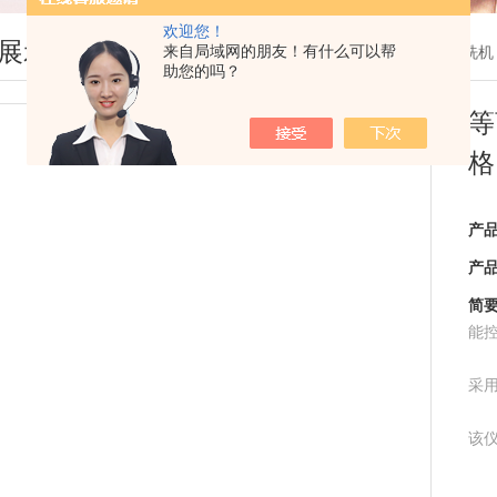
欢迎您！
展示
来自局域网的朋友！有什么可以帮
您现在的位置：
首页
>
产品展示
>
等离子清洗机
助您的吗？
等
格
产
产
简
能控
采
该
该