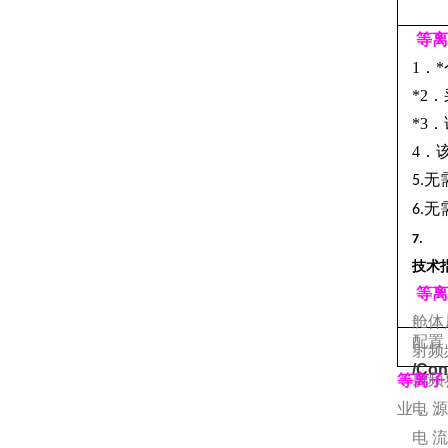
等离
1
．*
*2
．
*3
．
4
．
无
5.
无
6.
7.
技术
等离
舱体
配置
射频
/Con
射频
等离子
业，：
电
源
电
流