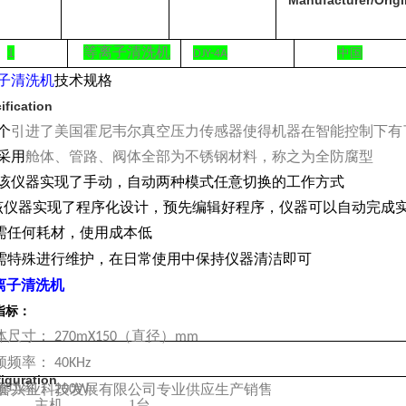
Manufacturer/Origi
等离子清洗机
1
中国
DJY-4A
子清洗机
技术规格
ification
个
引进了美国霍尼韦尔真空压力传感器使得机器在智能控制下有
采用
舱体、管路、阀体全部为不锈钢材料，称之为全防腐型
该仪器实现了手动，自动两种模式任意切换的工作方式
该仪器实现了程序化设计，预先编辑好程序，仪器可以自动完成
需任何耗材，使用成本低
需特殊进行维护，在日常使用中保持仪器清洁即可
离子清洗机
指标：
体尺寸：
（直径）
270mX150
mm
频频率：
40KHz
iguration
频功率：
誉兴业科技发展有限公司专业供应生产销售
200W
主机
1
台
1.