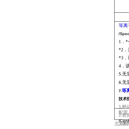
等离
/Spec
1
．*
*2
．
*3
．
4
．
无
5.
无
6.
等
7.
技术
舱
1.
配置
射
2.
/Conf
射
北京科
3.