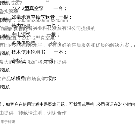
源：
清洗机
~220V
2XZ-2
型真空泵
一台；
2.
您实验室
流：
1.8A
20
毫米真空抽气软管
一根；
3.
清洗机
形尺寸：
500mmX500mmX240mm
舱内托盘
一块；
4.
信息！北京科誉兴业科技发展有限公司提供的
机重量：
17Kg
主电源线
一根；
5.
清洗机
空泵配置：
型真空泵
2XZ—2
备件保险管
4
个；
6.
有国内外的技术水平，更有良好的售后服务和优质的解决方案，
技术使用说明书
一本；
7.
清洗机
合格证
一份；
8.
常大的市场，我们将为阁下提供
9.
清洗机
保修单
一份；
的产品，zui有市场竞争力的
清洗机
.
24
诺，如客户在使用过程中遇疑难问题，可我司
或手机
公司保证在
小时
由提供，转载请注明，谢谢合作！
仅用于科研