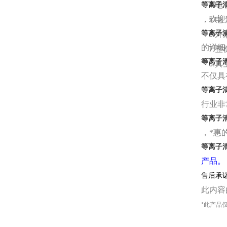
电
等离子
4.
，欢迎
电
5.
等离子
外
6.
的详细
整
7.
等离子
真
8.
不仅具
等离子
行业非
等离子
，*惠
等离子
产品
。
售后承
此内容
*此产品