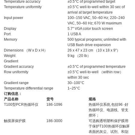
Temperature accuracy
±0.5°C of programmed target
Temperature uniformity
±0.5°C well-to-well within 30 sec of
arrival at target temperature
Input power
100–150 VAC, 50–60 Hz; 220–240
VAC, 50–60 Hz; 670 W maximum
Display
5.7'' VGA color touch screen
Port
1 USB A
Memory
500 typical programs; unlimited with
USB flash drive expansion
Dimensions （W x D x H）
26 x 47 x 23 cm （10 x 18 x 9''）
Weight
9 kg （20 lb）
Gradient
Gradient accuracy
±0.5°C of programmed temperature
Row uniformity
±0.5°C well-to-well （within row）
within 30 sec
Gradient range
30–100°C
Temperature differential range
1–25°C
订购信息：
产品名称
货号
规格
T100型PCR热循环仪
186-1096
热循环仪系统,包括96 -好
热循环仪、电源线、管支
撑环；
触摸屏保护膜
186-3000
可选购透明塑料保护膜用
于保护T100热循环仪触屏
表面的灰尘、试剂、和划