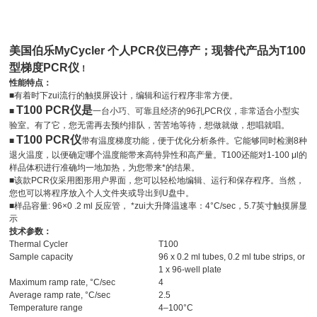
美国伯乐MyCycler 个人PCR仪已停产；现替代产品为
T100
型梯度
PCR
仪
！
性能特点：
■有着时下zui流行的触摸屏设计，编辑和运行程序非常方便。
T100 PCR仪是
■
一台小巧、可靠且经济的96孔PCR仪，非常适合小型实
验室。有了它，您无需再去预约排队，苦苦地等待，想做就做，想唱就唱。
T100 PCR仪
■
带有温度梯度功能，便于优化分析条件。它能够同时检测8种
退火温度，以便确定哪个温度能带来高特异性和高产量。T100还能对1-100 μl的
样品体积进行准确均一地加热，为您带来*的结果。
■该款PCR仪采用图形用户界面，您可以轻松地编辑、运行和保存程序。当然，
您也可以将程序放入个人文件夹或导出到U盘中。
■样品容量: 96×0 .2 ml 反应管， *zui大升降温速率：4°C/sec，5.7英寸触摸屏显
示
技术参数：
Thermal Cycler
T100
Sample capacity
96 x 0.2 ml tubes, 0.2 ml tube strips, or
1 x 96-well plate
Maximum ramp rate, °C/sec
4
Average ramp rate, °C/sec
2.5
Temperature range
4–100°C