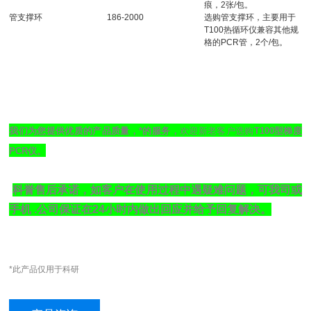
痕，2张/包。
管支撑环
186-2000
选购管支撑环，主要用于
T100热循环仪兼容其他规
格的PCR管，2个/包。
我们为您提供优质的产品质量，*的服务，
欢迎新老客户选购
T100型梯度
PCR仪。
科誉售后承诺，如客户在使用过程中遇疑难问题，可我司
或
手机
.
公司保证在
24
小时内做出回应并给予回复解决。
*此产品仅用于科研