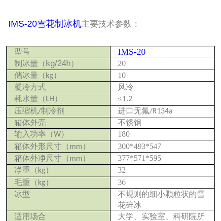
IMS-20雪花制冰机
主要技术参数：
IMS-20
型号
kg/24h
制冰量
（
）
20
储冰量
（
）
10
kg
凝冷方式
风冷
耗水量
（
）
≤
LH
1.2
压缩机
制冷剂
进口无氟
/
/R134a
箱体外壳
不锈钢
输入功率
（
）
180
W
箱体外形尺寸
（
）
300*493*547
mm
箱体外净尺寸
（
）
377*571*595
mm
净重
（
）
32
kg
毛重
（
）
36
kg
冰型
不规则的细小颗粒状的雪
花碎冰
适用场合
大学、实验室、科研院所