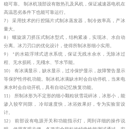
稳可靠。 制冰机顶部设有散热孔及风机，保证减速器电机在
高温恶劣条件下也能可靠运行。
7） 采用技术的行腔隔片式制冰蒸发器，制冷效率高，产冰
量大。
8） 螺旋滚刀挤压式制冰型式，结构紧凑，实现冰、水自动
分离。冰刀刃口的优化设计，使得所制冰形细小实用。
9） *的水箱浮球式进水系统，保证无残水余水，无除冰过
程、无水损耗，无殘水、节水节能。
10） 有冰满显示，缺水显示，过冷保护显示，故障警告显示
等保护性停机功能。制冰机冰满缺水时会自动停机，当来电
来水时会自动开机，具有自动记忆恢复功能。
11） 所制冰形为不定形的细小颗粒状雪花碎冰，冰形小，能
渗入较窄间隙， 冷却速度快，冰浴效果好，专为实验室设
计。
12） 前部设有电源开关和功能指示灯，周到详细的操作说