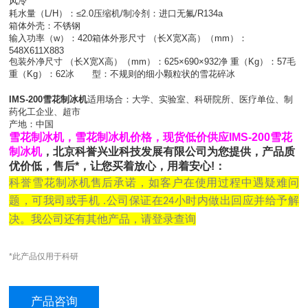
风冷
耗水量（L/H）：≤2.0压缩机/制冷剂：进口无氟/R134a
箱体外壳：不锈钢
输入功率（w）：420箱体外形尺寸 （长X宽X高）（mm）：
548X611X883
包装外净尺寸 （长X宽X高）（mm）：625×690×932净 重（Kg）：57毛
重（Kg）：62冰 型：不规则的细小颗粒状的雪花碎冰
IMS-200雪花制冰机
适用场合：大学、实验室、科研院所、医疗单位、制
药化工企业、超市
产地：中国
雪花制冰机，雪花制冰机价格，现货低价供应IMS-200雪花
制冰机
，北京科誉兴业科技发展有限公司为您提供，产品质
优价低，售后*，让您买着放心，用着安心!：
科誉雪花制冰机售后承诺，如客户在使用过程中遇疑难问
题，可我司
或手机
公司保证在
小时内做出回应并给予解
.
24
决。我公司还有其他产品，请登录查询
*此产品仅用于科研
产品咨询