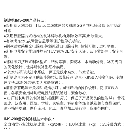
制冰机
IMS-200
产品特点：
●采用意大利欧特士Haitec二级减速器及韩国GGM电机,噪音低,运行稳定
可靠。
●采用行腔隔片式结构的制冰碎冰机构,制冰效率高,出冰量大。
●有冰满,缺水,故障警告显示等保护性停机功能。
●制冰过程采用全电脑程序控制,进口电脑芯片, 控制可靠，运行平稳。
●所用电器安全零部件均有“TUV”或“VDE”安全认证，认证零部件，安全可
靠。
●螺旋滚刀挤压式制冰型式，结构紧凑，实现冰、水自动分离。冰刀刃口
的优化设计，使得所制冰形细小实用。
●*的水箱浮球式进水系统，保证无残水余水，节水节能。
●所制冰形为不定形的细小颗粒状雪花碎冰,冰形小,能渗入较窄间隙, 冷却
速度快,冰浴效果好,专为实验室设计。
●前部设有电源开关和功能指示灯，周到详细的操作说明，使用直观方
便，各项安全指标均经电性能测试通过，安全放心。
● 出厂前长时间的制冰性能检测和调试，保证了产品优良的性能14） 雪花
形冰广泛应用于医院、学校、实验室、科研所等场合以及超市食品保鲜、
渔业捕捞冷藏、医疗应用、化工、食品加工等行业，应用范围广。
IMS-200雪花制冰机
技术参数
：
全自动雪花制冰机制冰量 （kg/24h）：100储冰量 （kg）：25冷凝方式：