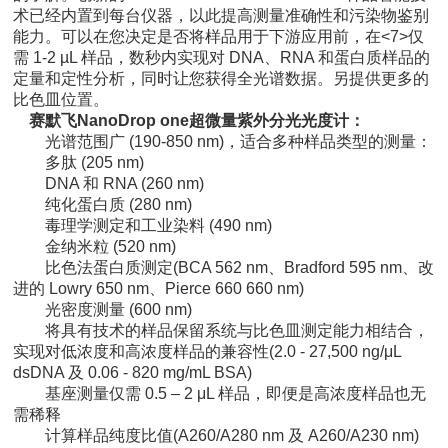
术已经内置到每台仪器，以此提高测量准确性和污染物鉴别
能力。可以在您决定是否将样品用于下游应用前，在<7>仅
需 1-2 µL 样品，数秒内实现对 DNA、RNA 和蛋白质样品的
定量和定性分析，同时让您获得全光谱数据。另提供更多的
比色皿位置。
赛默飞NanoDrop one超微量紫外分光光度计
：
光谱范围广 (190-850 nm)，适合多种样品类型的测量：
多肽 (205 nm)
DNA 和 RNA (260 nm)
纯化蛋白质 (280 nm)
毒理学测定和工业染料 (490 nm)
金纳米粒 (520 nm)
比色法蛋白质测定(BCA 562 nm、Bradford 595 nm、改
进的 Lowry 650 nm、Pierce 660 660 nm)
光密度测量 (600 nm)
将具有技术的样品保留系统与比色皿测定能力相结合，
实现对低浓度和高浓度样品的兼容性(2.0 - 27,500 ng/μL
dsDNA 及 0.06 - 820 mg/mL BSA)
基座测量仅需 0.5 – 2 μL 样品，即便是高浓度样品也无
需稀释
计算样品纯度比值(A260/A280 nm 及 A260/A230 nm)