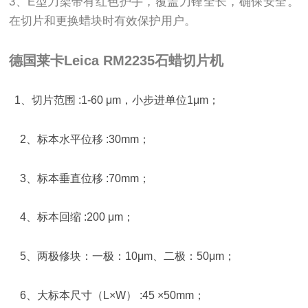
3、E型刀架带有红色护手，覆盖刀锋全长，确保安全。
在切片和更换蜡块时有效保护用户。
德国莱卡Leica RM2235石蜡切片机
1
、切片范围
:1-60 μm
，小步进单位
1μm
；
2
、标本水平位移
:30mm
；
3
、标本垂直位移
:70mm
；
4
、标本回缩
:200 μm
；
5
、两极修块：一极：
10μm
、二极：
50μm
；
6
、大标本尺寸（
L×W
）
:45 ×50mm
；