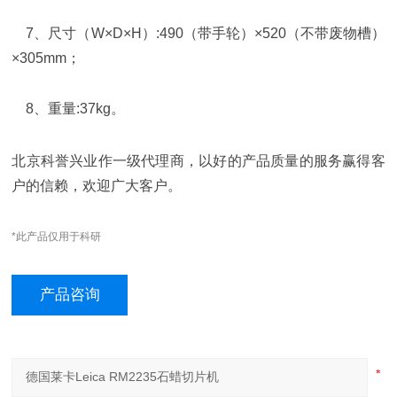
7
、尺寸（
W×D×H
）
:490
（带手轮）
×520
（不带废物槽）
×305mm
；
8
、重量
:37kg
。
北京科誉兴业作
一级代理商，以好的产品质量的服务赢得客
户的信赖，欢迎广大客户。
*此产品仅用于科研
产品咨询