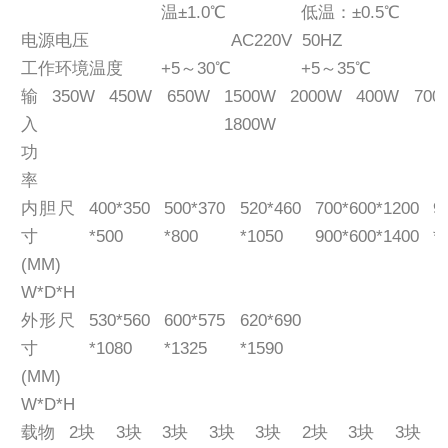
温±1.0℃
低温：±0.5℃
电源电压
AC220V 50HZ
工作环境温度
+5～30℃
+5～35℃
输
350W
450W
650W
1500W
2000W
400W
700
入
1800W
功
率
内胆尺
400*350
500*370
520*460
700*600*1200
9
寸
*500
*800
*1050
900*600*1400
*
(MM)
W*D*H
外形尺
530*560
600*575
620*690
寸
*1080
*1325
*1590
(MM)
W*D*H
载物
2块
3块
3块
3块
3块
2块
3块
3块