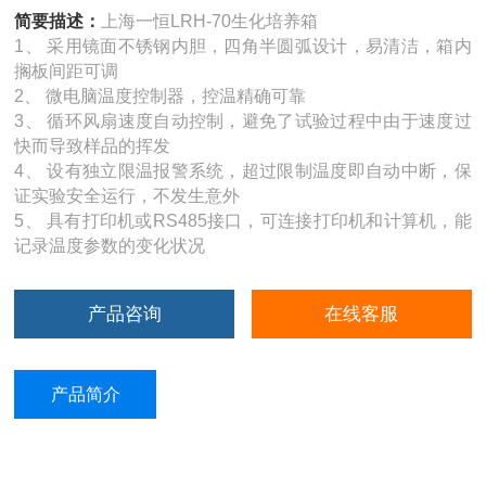
简要描述：
上海一恒LRH-70生化培养箱
1、 采用镜面不锈钢内胆，四角半圆弧设计，易清洁，箱内
搁板间距可调
2、 微电脑温度控制器，控温精确可靠
3、 循环风扇速度自动控制，避免了试验过程中由于速度过
快而导致样品的挥发
4、 设有独立限温报警系统，超过限制温度即自动中断，保
证实验安全运行，不发生意外
5、 具有打印机或RS485接口，可连接打印机和计算机，能
记录温度参数的变化状况
产品咨询
在线客服
产品简介