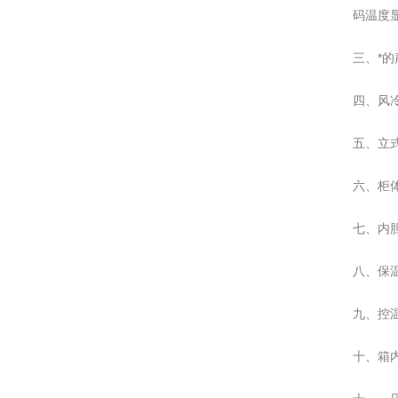
码温度显
三、*
四、风
五、立
六、柜
七、内
八、保
九、控
十、箱