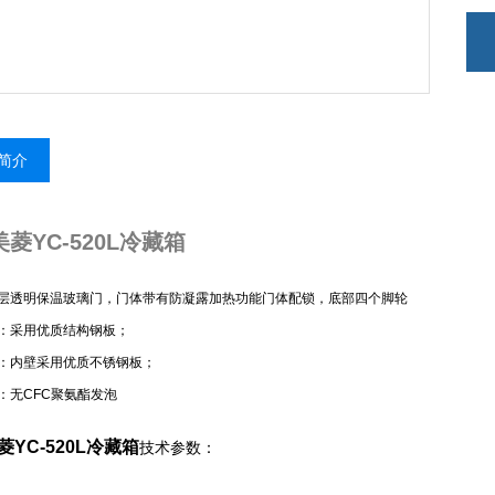
简介
菱YC-520L冷藏箱
层透明保温玻璃门，门体带有防凝露加热功能门体配锁，底部四个脚轮
：采用优质结构钢板；
：内壁采用优质不锈钢板；
：无CFC聚氨酯发泡
YC-520L冷藏箱
技术参数：