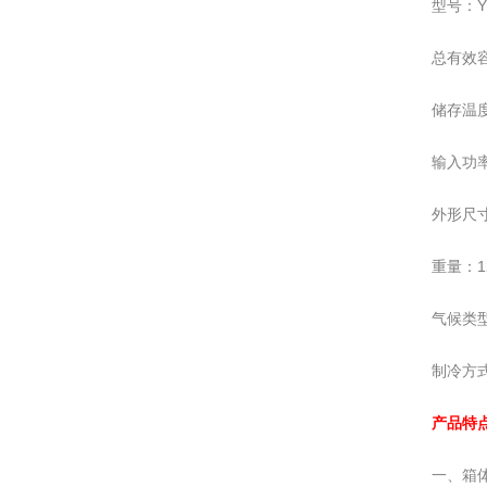
型号：YC
总有效容
储存温度
输入功率
外形尺寸
重量：12
气候类
制冷方
产品特
一、箱