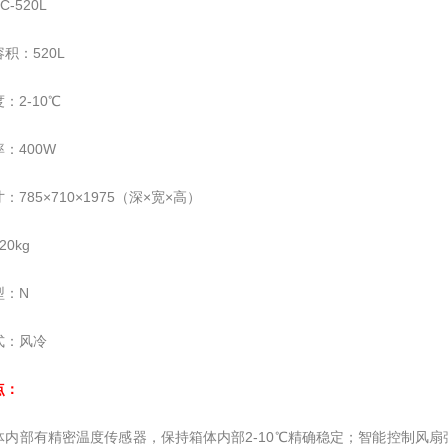
-520L
积：520L
：2-10℃
：400W
：785×710×1975（深×宽×高）
0kg
型：N
式：风冷
点：
体内部有精密温度传感器，保持箱体内部2-10℃精确稳定；智能控制风