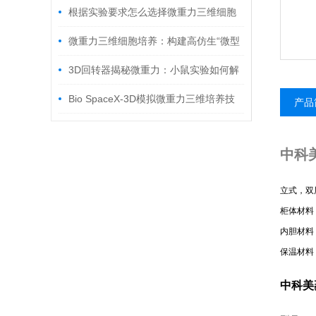
解答
根据实验要求怎么选择微重力三维细胞
培养系统
微重力三维细胞培养：构建高仿生“微型
器官”，开启再生医学新纪元
3D回转器揭秘微重力：小鼠实验如何解
锁太空健康密码？
Bio SpaceX-3D模拟微重力三维培养技
产品
术在腺垂体细胞研究中的突破性应用
中科美
立式，双
柜体材料
内胆材料
保温材料
中科美菱