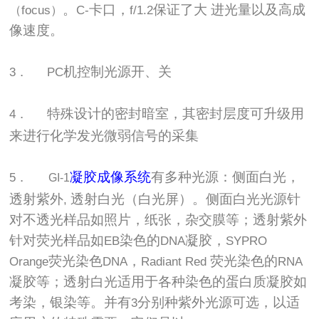
。
卡口，
保证了大
进光量以及高成
（focus）
C-
f/1.2
像速度。
机控制光源开、关
3．
PC
特殊设计的密封暗室，其密封层度可升级用
4．
来进行化学发光微弱信号的采集
凝胶成像系统
有多种光源：侧面白光，
5．
GI-1
透射紫外
透射白光（白光屏）。侧面白光光源针
,
对不透光样品如照片，纸张，杂交膜等；透射紫外
针对荧光样品如
染色的
凝胶，
EB
DNA
SYPRO
荧光染色
，
荧光染色的
Orange
DNA
Radiant Red
RNA
凝胶等；透射白光适用于各种染色的蛋白质凝胶如
考染，银染等。并有
分别种紫外光源可选，以适
3