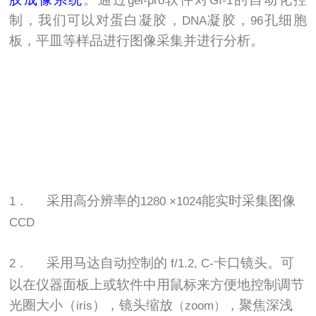
gel-pro
GI-1
制，我们可以对蛋白凝胶，
凝胶，
孔细胞
DNA
96
板，平皿等样品进行图像采集并进行分析。
采用高分辨率的
能实时采集图像
1．
1280 ×1024
CCD
采用马达自动控制的
卡口镜头。可
2．
f/1.2, C-
以在仪器面板上或软件中用鼠标来方便地控制调节
光圈大小（
），镜头缩放
，聚焦深浅
iris
（zoom）