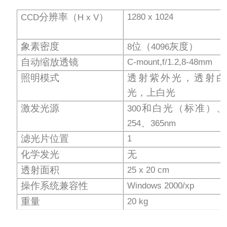
分辨率（
）
1280 x 1024
CCD
H x V
象素密度
位（
灰度）
8
4096
自动缩放透镜
C-mount,f/1.2,8-48mm
照明模式
透射紫外光，透射白
光，上白光
激发光源
和白光（标准）、
300
、
254
365nm
滤光片位置
1
化学发光
无
透射面积
25 x 20 cm
操作系统兼容性
Windows 2000/xp
重量
20 kg