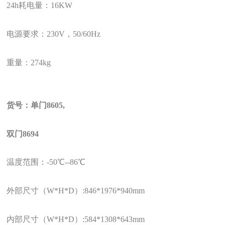
24h
耗电量：
16KW
电源要求：
230V
，
50/60Hz
重量：
274kg
货号：单门
8605,
双门
8694
温度范围：
-50
℃
--86
℃
外部尺寸（
W*H*D
）
:846*1976*940mm
内部尺寸（
W*H*D
）
:584*1308*643mm