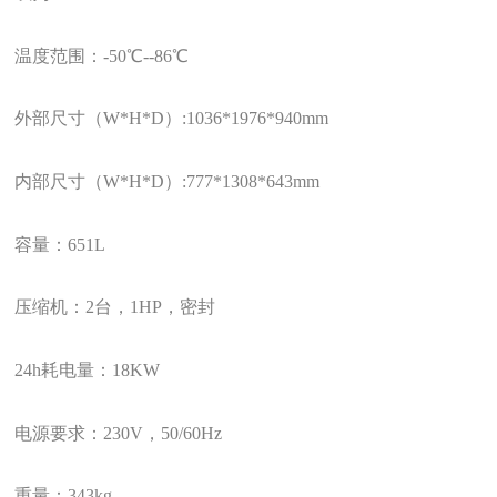
温度范围：
-50
℃
--86
℃
外部尺寸（
W*H*D
）
:1036*1976*940mm
内部尺寸（
W*H*D
）
:777*1308*643mm
容量：
651L
压缩机：
2
台，
1HP
，密封
24h
耗电量：
18KW
电源要求：
230V
，
50/60Hz
重量：
343kg