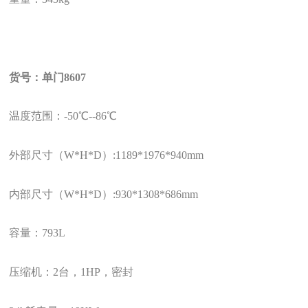
货号：单门
8607
温度范围：
-50
℃
--86
℃
外部尺寸（
W*H*D
）
:1189*1976*940mm
内部尺寸（
W*H*D
）
:930*1308*686mm
容量：
793L
压缩机：
2
台，
1HP
，密封