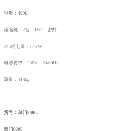
容量：
490L
压缩机：
2
台，
1HP
，密封
24h
耗电量：
17KW
电源要求：
230V
，
50/60Hz
重量：
313kg
货号：单门
8606,
双门
8695