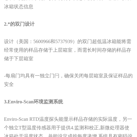
冰箱状态信息
2.
*的双门设计
设计（美国：
5600966
和
5737939
）的双门超低温冰箱能将需
经常使用的样品存储于上层箱室，而需长时间存储的样品存
储于下层箱室
-
每扇门均具有一独立门闩，确保关闭每层箱室及保证样品的
安全
3.Enviro-Scan
环境监测系统
Enviro-Scan RTD
温度探头能显示样品存储的实际温度，另一
个独立
T
型温度传感器用于提供
4.
监测和校正,新微处理器使
冰箱处于温度状态，并能设定成按每度递增,系统具有密码设