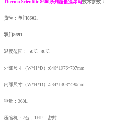
Thermo Scientific 8600
系列超低温冰箱
技术参数：
货号：单门
8602,
双门
8691
温度范围：
-50
℃
--86
℃
外部尺寸（
W*H*D
）
:846*1976*787mm
内部尺寸（
W*H*D
）
:584*1308*490mm
容量：
368L
压缩机：
2
台，
1HP
，密封