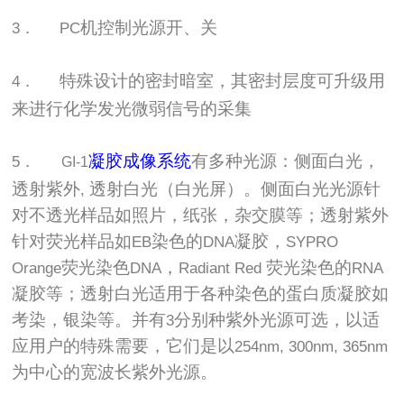
机控制光源开、关
3．
PC
特殊设计的密封暗室，其密封层度可升级用
4．
来进行化学发光微弱信号的采集
凝胶成像系统
有多种光源：侧面白光，
5．
GI-1
透射紫外
透射白光（白光屏）。侧面白光光源针
,
对不透光样品如照片，纸张，杂交膜等；透射紫外
针对荧光样品如
染色的
凝胶，
EB
DNA
SYPRO
荧光染色
，
荧光染色的
Orange
DNA
Radiant Red
RNA
凝胶等；透射白光适用于各种染色的蛋白质凝胶如
考染，银染等。并有
分别种紫外光源可选，以适
3
应用户的特殊需要，它们是以
254nm, 300nm, 365nm
为中心的宽波长紫外光源。