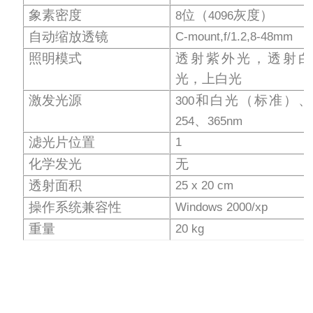
象素密度
位（
灰度）
8
4096
自动缩放透镜
C-mount,f/1.2,8-48mm
照明模式
透射紫外光，透射白
光，上白光
激发光源
和白光（标准）、
300
、
254
365nm
滤光片位置
1
化学发光
无
透射面积
25 x 20 cm
操作系统兼容性
Windows 2000/xp
重量
20 kg