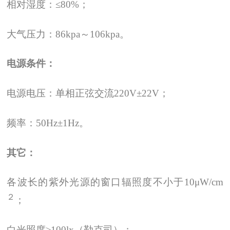
相对湿度：≤80%；
大气压力：86kpa～106kpa。
电源条件：
电源电压：单相正弦交流220V±22V；
频率：50Hz±1Hz。
其它：
各波长的紫外光源的窗口辐照度不小于10μW/cm
２
；
白光照度≥100lx（勒克司）；