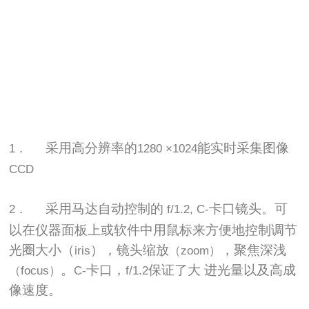
采用高分辨率的
能实时采集图像
1．
1280 ×1024
CCD
采用马达自动控制的
卡口镜头。可
2．
f/1.2, C-
以在仪器面板上或软件中用鼠标来方便地控制调节
光圈大小（
），镜头缩放
，聚焦深浅
iris
（zoom）
。
卡口，
保证了大
进光量以及高成
（focus）
C-
f/1.2
像速度。