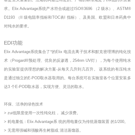
求。Elix Advantage系统产水符合或超过ISO®3696 （2 级水）、ASTM®
D1193 （II 级电阻率指标和TOC表I 指标）、及美国、欧盟和日本药典中
对纯水的要求。
EDI功能
Elix Advantage系统集合了*的Elix 电流去离子技术和默克密理博的纯化技
术（Progard®预处理、优良的反渗透，254nm UV灯），为每个使用纯水
的实验室提供理想的解决方案-从每天几升到几百升。 该系统的有压纯水
是通过独立的E-POD取水器取用的。每台系统可在实验室各个位置安装多
达3 个E-POD取水器，实现方便、灵活的取水。
环保、洁净的绿色技术
> zui低限度使用一次性纯化柱， 减少浪费。
> 耗电量低：Elix Advantage系 统的用电量仅为传统蒸馏装置 的1/200。
> 无需用强碱和强酸再生树脂或 清洁蒸馏器。