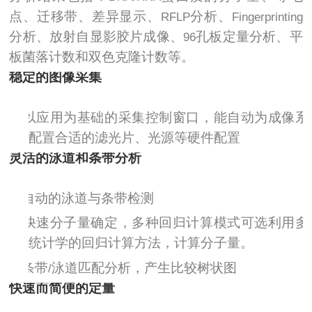
点、迁移带、差异显示、
分析、
RFLP
Fingerprinting
分析、放射自显影胶片成像、
孔板定量分析、平
96
板菌落计数和双色克隆计数等。
稳定的图像采集
Ø
以应用为基础的采集控制窗口，能自动为成像系
配置合适的滤光片、光源等硬件配置
灵活的泳道和条带分析
Ø
自动的泳道与条带检测
Ø
快速分子量确定，多种回归计算模式可选利用多
统计学的回归计算方法，计算分子量。
Ø
条带
泳道匹配分析，产生比较树状图
/
快速而简便的定量