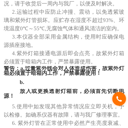
况，请于收货后一周内与我厂，以便及时解决。
2.
运输过程中应防止冲撞、震动，以免透紫玻
璃和紫外灯管损坏。应贮存在湿度不超过
93%
、环
境温度
0
℃
～
55
℃
,
无腐蚀气体和通风清洁的室内。
3.
本仪器全部采用金属结构，使用时应确保电
源插座接地。
4.
紫外灯箱接通电源后即会点亮，故紫外灯箱
必须置于暗箱内工作，严禁暴露使用。
警告：
a.
过量紫外线会对人体造成伤害，故紫外灯
箱必须置于暗箱内工作，严禁暴露使用！
b.
放入或更换透射灯箱前，必须首先切断电
源！
5.
使用中如发现其他异常情况应立即关机，予
以检修。如确系仪器有故障，请与我厂修理事宜。
6.
紫外灯管在正常使用中必然产生亮度衰减、