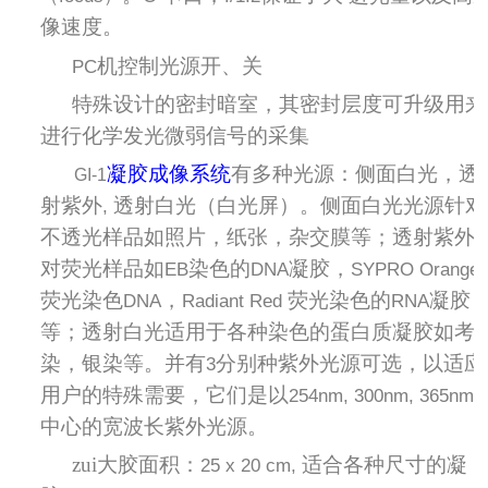
像速度。
机控制光源开、关
3．
PC
特殊设计的密封暗室，其密封层度可升级用来
4．
进行化学发光微弱信号的采集
凝胶成像系统
有多种光源：侧面白光，透
5．
GI-1
射紫外
透射白光（白光屏）。侧面白光光源针对
,
不透光样品如照片，纸张，杂交膜等；透射紫外
对荧光样品如
染色的
凝胶，
EB
DNA
SYPRO Orange
荧光染色
，
荧光染色的
凝胶
DNA
Radiant Red
RNA
等；透射白光适用于各种染色的蛋白质凝胶如考
染，银染等。并有
分别种紫外光源可选，以适应
3
用户的特殊需要，它们是以
254nm, 300nm, 365nm
中心的宽波长紫外光源。
zui大胶面积：
适合各种尺寸的凝
6．
25 x
20 cm
,