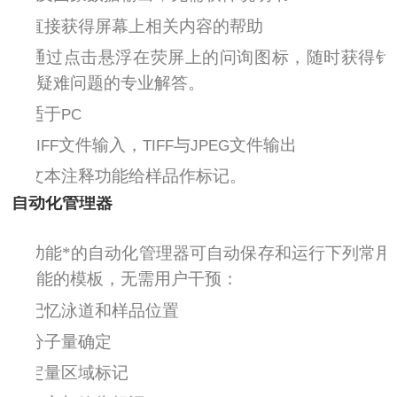
Ø
直接获得屏幕上相关内容的帮助
Ø
通过点击悬浮在荧屏上的问询图标，随时获得针
疑难问题的专业解答。
Ø
适于
PC
Ø
文件输入，
与
文件输出
TIFF
TIFF
JPEG
Ø
文本注释功能给样品作标记。
自动化管理器
Ø
功能*的自动化管理器可自动保存和运行下列常用
能的模板，无需用户干预：
Ø
记忆泳道和样品位置
Ø
分子量确定
Ø
定量区域标记