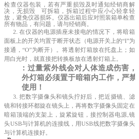
检查仪器包装，若有严重损毁及时通知经销商解
决，无损毁
可拆箱，拆箱过程中应小心轻拿轻
放，避免仪器损坏。仪器出箱后应对照装箱单检查
所有物品，有问题，请与经销商。
2.
在仪器的电源插座未接电的情况下，将暗箱
面板上的开关均置于断开状态
（
电源开关上的“
I
”为
接通，“
О
”为断开
）
。将透射灯箱放在托盘上；如
用白光时，就直接把转换板放在透射灯箱上。
警告：过量紫外线会对人体造成伤害，
外灯箱必须置于暗箱内工作，严禁
使用！
3.
把数字摄像头和镜头拧好后，把近摄镜、滤
镜和转接环都旋在镜头上，再将数字摄像头固定在
暗箱顶端的支架上，旋紧旋钮，接控制器电源
,
镜
头
USB
与计算机的连接线，用
USB
线把数字摄像头
与计算机连接好。