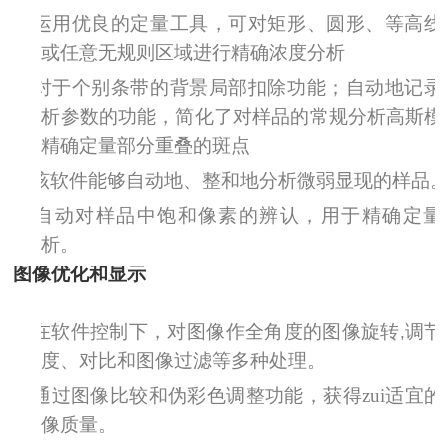
Ø
运用优良的定量工具，可对矩形、圆形、等高线
或任意无规则区域进行精确浓度分析
Ø
对于个别条带的背景局部扣除功能；自动地记录
析参数的功能，简化了对样品的常规分析高斯模
精确定量部分重叠的斑点
Ø
该软件能够自动地、整和地分析微弱显现的样品
Ø
自动对样品中饱和像素的辨认，用于精确定量
析。
图像优化和显示
Ø
在软件控制下，对图像作全角度的图像旋转
调节
,
度、对比和图像过滤等多种处理。
Ø
通过图像比较和伪彩色调整功能，获得zui适宜的
像质量。