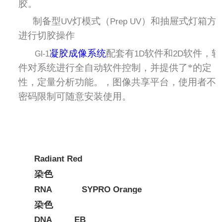
胶。
制备型
灯模式（
）和抽屉式灯箱方
7．
UV
Prep UV
进行切胶操作
凝胶成像系统
配套有
软件和
软件，软
8．
1D
2D
GI-1
件对系统进行全自动软件控制，并提供了*的定
性，定量分析功能。，图像共享平台，使用者不
密码限制可随意安装使用。
Radiant Red
染色
RNA
SYPRO Orange
染色
DNA
EB