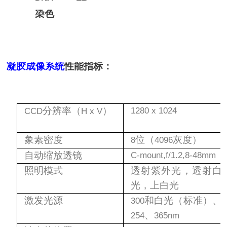
染色
凝胶成像系统
性能指标：
分辨率（
）
1280 x 1024
CCD
H x V
象素密度
位（
灰度）
8
4096
自动缩放透镜
C-mount,f/1.2,8
-48mm
照明模式
透射紫外光，透射白
光，上白光
激发光源
和白光（标准）、
300
、
254
365nm