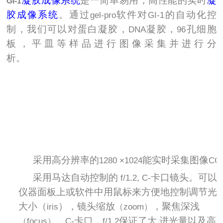
凝胶成像系统
是一简单易用，高性能的实时
凝
GI-1
胶成像系统
。通过
软件对
的自动化控
gel-pro
GI-1
制，我们可以对蛋白凝胶，
凝胶，
孔细胞
DNA
96
板，平皿等样品进行图像采集并进行分
析。
采用高分辨率的
能实时采集图像
1．
1280 ×1024
CC
采用马达自动控制的
卡口镜头。可以
2．
f/1.2, C-
仪器面板上或软件中用鼠标来方便地控制调节光
大小（
），镜头缩放
，聚焦深浅
iris
（zoom）
。
卡口，
保证了大
进光量以及高
（focus）
C-
f/1.2