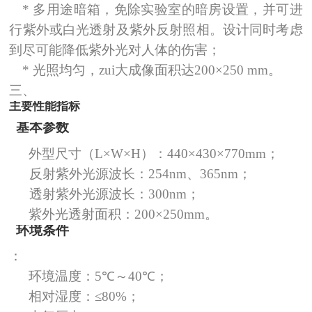
*
多用途暗箱，免除实验室的暗房设置，并可进
行紫外或白光透射及紫外反射照相。设计同时考虑
到尽可能降低紫外光对人体的伤害；
*
光照均匀，zui大成像面积达
200
×
250 mm
。
三、
主要性能指标
基本参数
外型尺寸（
L
×
W
×
H
）：
440
×
430
×
770mm
；
反射紫外光源波长：
254nm
、
365nm
；
透射紫外光源波长：
300nm
；
紫外光透射面积：
200
×
250mm
。
环境条件
：
环境温度：
5
℃～
40
℃
；
相对湿度：≤
80%
；