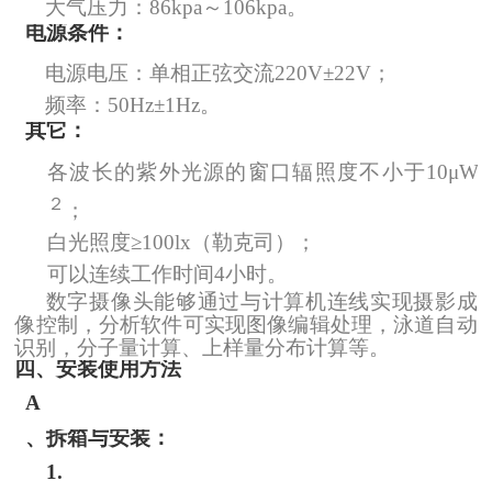
大气压力：
86kpa
～
106kpa
。
电源条件：
电源电压：单相正弦交流
220V
±
22V
；
频率：
50Hz
±
1Hz
。
其它：
各波长的紫外光源的窗口辐照度不小于
10
μ
W/
２
；
白光照度≥
100lx（
勒克司
）
；
可以连续工作时间
4
小时。
数字摄像头能够通过与计算机连线实现摄影成
像控制，分析软件可实现图像编辑处理，泳道自动
识别，分子量计算、上样量分布计算等。
四、安装使用方法
A
、拆箱与安装：
1.