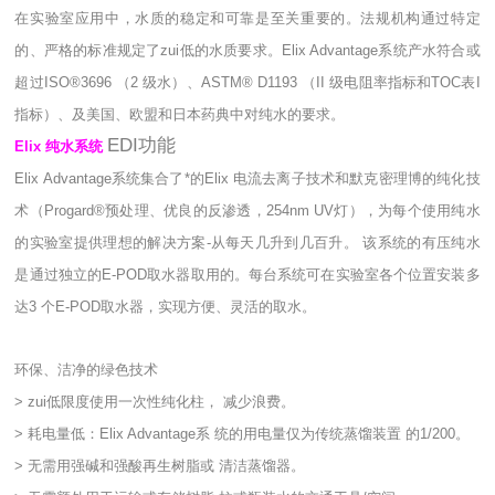
在实验室应用中，水质的稳定和可靠是至关重要的。法规机构通过特定
的、严格的标准规定了zui低的水质要求。Elix Advantage系统产水符合或
超过ISO®3696 （2 级水）、ASTM® D1193 （II 级电阻率指标和TOC表I
指标）、及美国、欧盟和日本药典中对纯水的要求。
EDI功能
Elix 纯水系统
Elix Advantage系统集合了*的Elix 电流去离子技术和默克密理博的纯化技
术（Progard®预处理、优良的反渗透，254nm UV灯），为每个使用纯水
的实验室提供理想的解决方案-从每天几升到几百升。 该系统的有压纯水
是通过独立的E-POD取水器取用的。每台系统可在实验室各个位置安装多
达3 个E-POD取水器，实现方便、灵活的取水。
环保、洁净的绿色技术
> zui低限度使用一次性纯化柱， 减少浪费。
> 耗电量低：Elix Advantage系 统的用电量仅为传统蒸馏装置 的1/200。
> 无需用强碱和强酸再生树脂或 清洁蒸馏器。