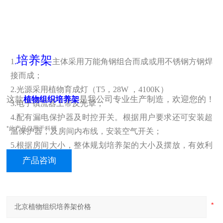
培养架
1
.
主体采用万能角钢组合而成或用不锈钢方钢焊
接而成；
2.光源采用植物育成灯（T5，28W ，4100K）
这款
是我公司专业生产制造，欢迎您的！
植物组织培养架
3.电子镇流器上带反光罩；
4.配有漏电保护器及时控开关。根据用户要求还可安装超
*此产品仅用于科研
温保护器，及房间内布线，安装空气开关；
5.根据房间大小，整体规划培养架的大小及摆放，有效利
用空间；
产品咨询
6.U架及隔热板有效防止板面过热；
7.专业人员装配。
8不锈钢包边，美观又大方