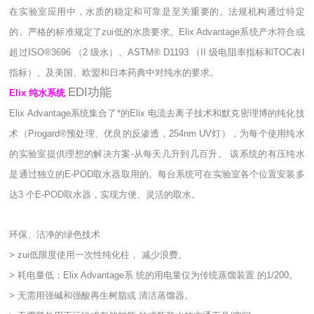
在实验室应用中，水质的稳定和可靠是至关重要的。法规机构通过特定
的、严格的标准规定了zui低的水质要求。Elix Advantage系统产水符合或
超过ISO®3696 （2 级水）、ASTM® D1193 （II 级电阻率指标和TOC表I
指标）、及美国、欧盟和日本药典中对纯水的要求。
EDI功能
Elix 纯水系统
Elix Advantage系统集合了*的Elix 电流去离子技术和默克密理博的纯化技
术（Progard®预处理、优良的反渗透，254nm UV灯），为每个使用纯水
的实验室提供理想的解决方案-从每天几升到几百升。 该系统的有压纯水
是通过独立的E-POD取水器取用的。每台系统可在实验室各个位置安装多
达3 个E-POD取水器，实现方便、灵活的取水。
环保、洁净的绿色技术
> zui低限度使用一次性纯化柱， 减少浪费。
> 耗电量低：Elix Advantage系 统的用电量仅为传统蒸馏装置 的1/200。
> 无需用强碱和强酸再生树脂或 清洁蒸馏器。