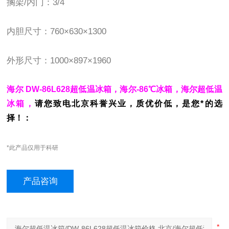
搁架/内门：3/4
内胆尺寸：
760
×
630
×
1300
外形尺寸：
1000
×897×196
0
海尔 DW-86L628超低温冰箱，海尔-86℃冰箱，海尔超低温
冰箱，
请您致电北京科誉兴业，质优价低，是您*的选
择！：
*此产品仅用于科研
产品咨询