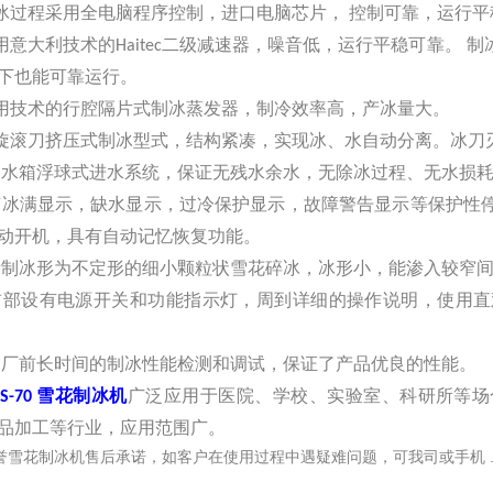
制冰过程采用全电脑程序控制，进口电脑芯片， 控制可靠，运行平
采用意大利技术的Haitec二级减速器，噪音低，运行平稳可靠。
下也能可靠运行。
采用技术的行腔隔片式制冰蒸发器，制冷效率高，产冰量大。
螺旋滚刀挤压式制冰型式，结构紧凑，实现冰、水自动分离。冰
*的水箱浮球式进水系统，保证无残水余水，无除冰过程、无水损
 有冰满显示，缺水显示，过冷保护显示，故障警告显示等保护
动开机，具有自动记忆恢复功能。
 所制冰形为不定形的细小颗粒状雪花碎冰，冰形小，能渗入较窄
 前部设有电源开关和功能指示灯，周到详细的操作说明，使用
 出厂前长时间的制冰性能检测和调试，保证了产品优良的性能。
MS-70 雪花制冰机
广泛应用于医院、学校、实验室、科研所等场
品加工等行业，应用范围广。
誉雪花制冰机售后承诺，如客户在使用过程中遇疑难问题，可我司
或手机