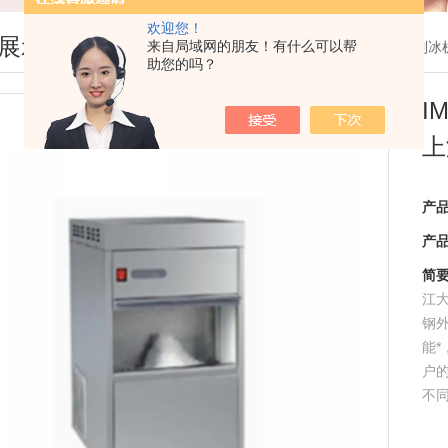
欢迎您！
展示
来自局域网的朋友！有什么可以帮
您现在的位置：
首页
>
产品展示
>
国产雪花制冰
助您的吗？
I
上
产
产
简
江
钢
能
户的
不