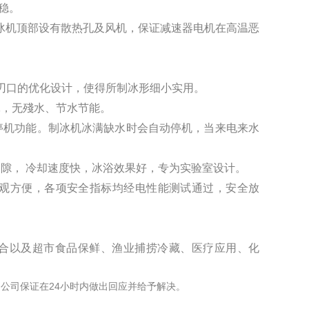
稳。
 制冰机顶部设有散热孔及风机，保证减速器电机在高温恶
刀刃口的优化设计，使得所制冰形细小实用。
耗，无殘水、节水节能。
性停机功能。制冰机冰满缺水时会自动停机，当来电来水
间隙， 冷却速度快，冰浴效果好，专为实验室设计。
直观方便，各项安全指标均经电性能测试通过，安全放
合以及超市食品保鲜、渔业捕捞冷藏、医疗应用、化
.
24
公司保证在
小时内做出回应并给予解决。