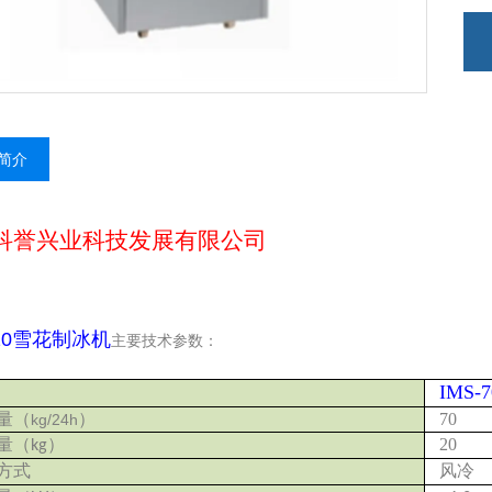
简介
科誉兴业科技发展有限公司
-20雪花制冰机
主要技术参数：
IMS-7
量
（
）
70
kg/24h
量
（
）
20
kg
方式
风冷