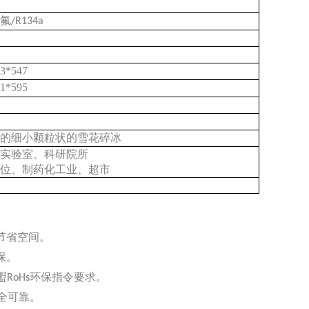
无氟
/R134a
钢
93*547
71*595
则的细小颗粒状的雪花碎冰
、实验室、科研院所
单位、制药化工业、超市
元
节省空间。
保。
盟RoHs环保指令要求。
安全可靠。