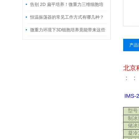
生物反应器采购避坑指南与生产厂家优选
告别 2D 扁平培养！微重力三维细胞培
名录
养系统，让实验更贴近体内真相
恒温振荡器的常见工作方式有哪几种？
微重力环境下3D细胞培养竟能带来这些
医学突破
产品
北京
：
：
IMS
型号
制冰
储冰
凝冷