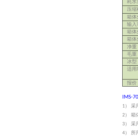
耗水
压缩
箱体
输入
箱体
箱体
净重
毛重
冰型
适用
报价
IMS-7
1） 
2） 
3） 
4） 