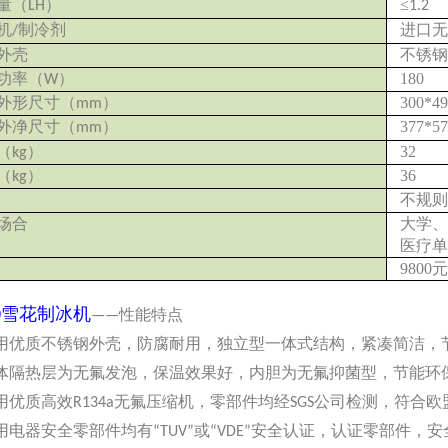
量
（
）
≤
LH
1.2
机
制冷剂
进口
/
外壳
不锈
功率
（
）
180
W
外形尺寸
（
）
300*4
mm
外净尺寸
（
）
377*5
mm
（
）
32
kg
（
）
36
kg
不规
场合
大学
医疗
9800
0
雪花制冰机
——性能特点
采用优质不锈钢外壳，防腐耐用，独立型一体式结构，紧凑简洁，
箱体隔热层为无氟发泡，保温效果好，内胆为无氟抑菌型，节能环
采用优质高效R134a无氟压缩机，零部件均经SGS公司检测，符合欧
所用电器安全零部件均有“TUV”或“VDE”安全认证，认证零部件，