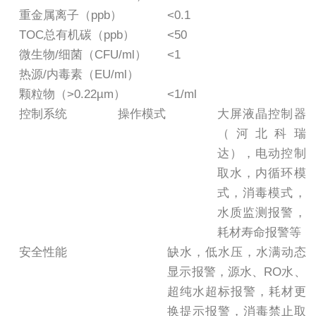
重金属离子（ppb）
<0.1
TOC总有机碳（ppb）
<50
微生物/细菌（CFU/ml）
<1
热源/内毒素（EU/ml）
颗粒物（>0.22µm）
<1/ml
控制系统
操作模式
大屏液晶控制器
（河北科瑞
达），电动控制
取水，内循环模
式，消毒模式，
水质监测报警，
耗材寿命报警等
安全性能
缺水，低水压，水满动态
显示报警，源水、RO水、
超纯水超标报警，耗材更
换提示报警，消毒禁止取