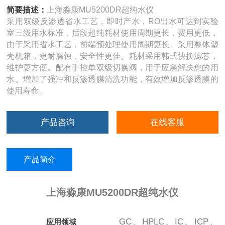
简要描述：
上海淼康MU5200DR超纯水仪
采用双级反渗透省水工艺，即时产水，RO出水可达到实验
室三级用水标准，后段超纯耗材使用周期更长，费用更低，
由于采用省水工艺，前端预处理使用周期更长。采用整体塑
壳机箱，更耐腐蚀，安全性更佳。耗材采用韩式快换滤芯，
维护更方便。配有手控单双级切换阀，用于应急解决您的用
水。增加了强冲和反渗透膜清洗功能，有效增加反渗透膜的
使用寿命。
产品咨询
在线客服
产品简介
上海淼康MU5200DR超纯水仪
GC、HPLC、IC、ICP、
应用领域