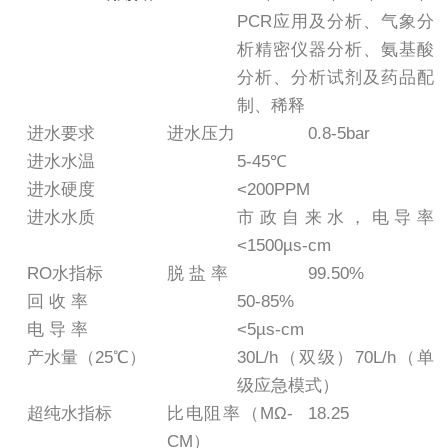
PCR应用及分析、气象分
析精密仪器分析、氨基酸
分析、分析试剂及药品配
制、稀释
进水要求
进水压力
0.8-5bar
进水水温
5-45℃
进水硬度
<200PPM
进水水质
市政自来水，电导率
<1500µs-cm
RO水指标
脱 盐 率
99.50%
回 收 率
50-85%
电 导 率
<5µs-cm
产水量（25℃）
30L/h（双级）70L/h（单
级应急模式）
超纯水指标
比电阻率（MΩ-
18.25
CM）