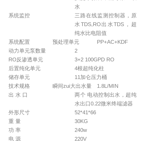
水
系统监控
三路在线监测控制器，原
水TDS,RO出水TDS，超
纯水比电阻值
系统配置
预处理单元
PP+AC+KDF
动力单元泵数量
2
RO反渗透单元
3+2 100GPD RO
后置纯化单元
4根超纯化柱
储存单元
11加仑压力桶
技术规格
瞬间zui大出水量
1.8L/MIN
出 水 口
两个 电动控制出水，超纯
水出口0.22微米终端滤器
外形尺寸
52*41*66
重 量
30KG
功 率
240w
电 源
220V